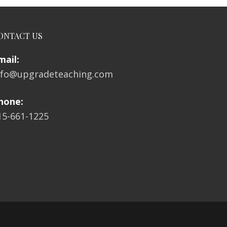
ONTACT US
mail:
nfo@upgradeteaching.com
hone:
15-661-1225