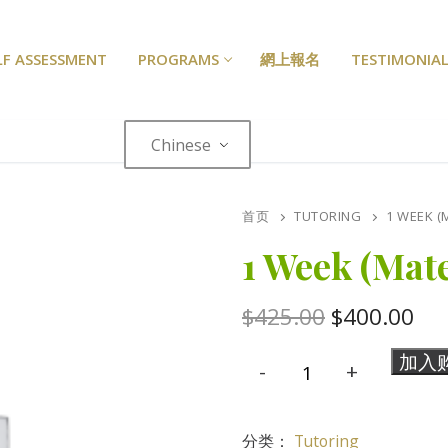
LF ASSESSMENT
PROGRAMS
網上報名
TESTIMONIAL
Chinese
首页
TUTORING
1 WEEK (
1 Week (Mate
原
当
$
425.00
$
400.00
价
前
为：
价
1
加入
-
+
$425.00。
格
Week
为
(Materials
$4
分类：
Tutoring
Fees