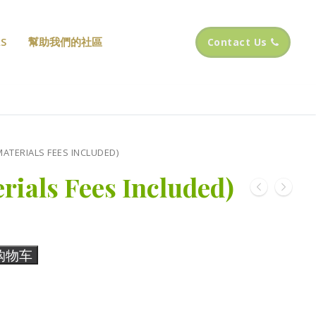
S
幫助我們的社區
Contact Us
MATERIALS FEES INCLUDED)
rials Fees Included)
购物车
：
00.00。